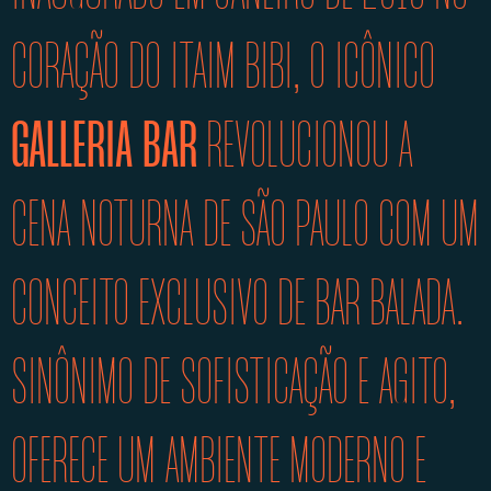
CORAÇÃO DO ITAIM BIBI, O ICÔNICO
GALLERIA BAR
REVOLUCIONOU A
CENA NOTURNA DE SÃO PAULO COM UM
CONCEITO EXCLUSIVO DE BAR BALADA.
SINÔNIMO DE SOFISTICAÇÃO E AGITO,
OFERECE UM AMBIENTE MODERNO E